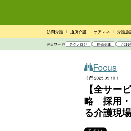
訪問介護
通所介護
ケアマネ
介護施
注目ワード
テクノロジ
物価高騰
介護
Focus
《
2025.09.10 》
【全サー
略 採用
る介護現