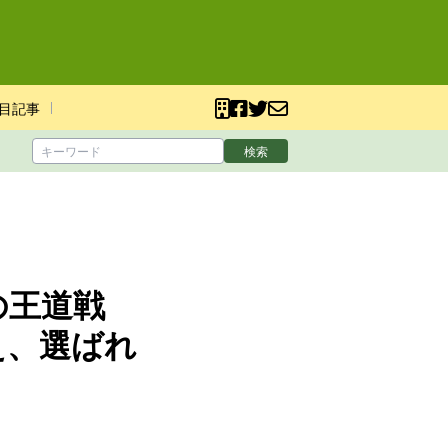
目記事
検索
の王道戦
え、選ばれ