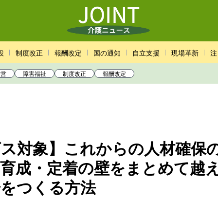
設
制度改正
報酬改定
国の通知
自立支援
現場革新
注
経営
障害福祉
制度改正
報酬改定
ビス対象】これからの人材確保
・育成・定着の壁をまとめて越
場をつくる方法