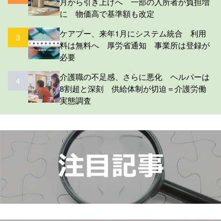
月から引き上げへ 一部の入所者が負担増
に 物価高で基準額も改定
ケアプー、来年1月にシステム統合 利用
3
料は無料へ 厚労省通知 事業所は登録が
必要
介護職の不足感、さらに悪化 ヘルパーは
4
8割超と深刻 供給体制が切迫＝介護労働
実態調査