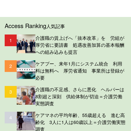
Access Ranking
人気記事
介護職の賃上げへ「抜本改革」を 労組が
1
厚労省に要請書 処遇改善加算の基本報酬
への組み込みも提言
ケアプー、来年1月にシステム統合 利用
2
料は無料へ 厚労省通知 事業所は登録が
必要
介護職の不足感、さらに悪化 ヘルパーは
3
8割超と深刻 供給体制が切迫＝介護労働
実態調査
ケアマネの平均年齢、55歳超える 進む高
4
齢化 3人に1人は60歳以上＝介護労働実態
調査