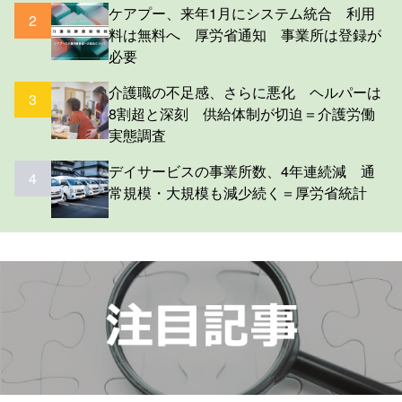
ケアプー、来年1月にシステム統合 利用
2
料は無料へ 厚労省通知 事業所は登録が
必要
介護職の不足感、さらに悪化 ヘルパーは
3
8割超と深刻 供給体制が切迫＝介護労働
実態調査
デイサービスの事業所数、4年連続減 通
4
常規模・大規模も減少続く＝厚労省統計