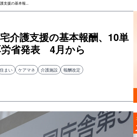
支援の基本報...
宅介護支援の基本報酬、10単
労省発表 4月から
住まい
ケアマネ
介護施設
報酬改定