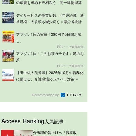
の踏襲を求める声相次ぐ 同一建物減算
は意見分...
デイサービスの事業所数、4年連続減 通
常規模・大規模も減少続く＝厚労省統計
アマゾン1位の実績！380円で5日間お試
し。
PR(ハーブ健康本舗)
アマゾン1位「このお茶ガチです」噂のお
茶
PR(ハーブ健康本舗)
【田中紘太氏登壇】2026年10月の義務化
に備える、介護現場のカスハラ対策 ～
ケ...
Recommended by
Access Ranking
人気記事
介護職の賃上げへ「抜本改
1