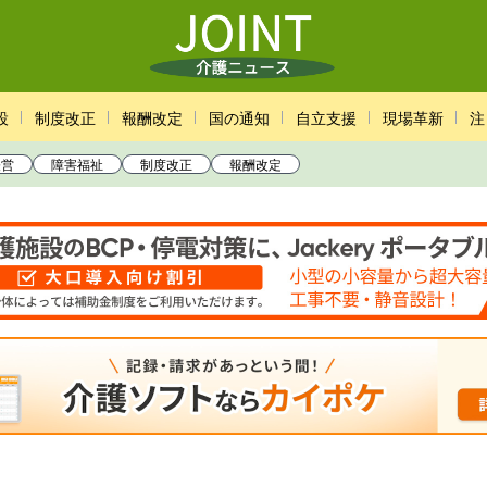
設
制度改正
報酬改定
国の通知
自立支援
現場革新
注
経営
障害福祉
制度改正
報酬改定