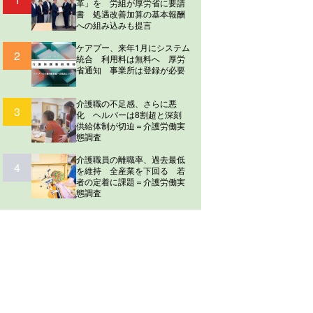
革」を 労組が厚労省に要請
書 処遇改善加算の基本報酬
への組み込みも提言
ケアプー、来年1月にシステム
2
統合 利用料は無料へ 厚労
省通知 事業所は登録が必要
介護職の不足感、さらに悪
3
化 ヘルパーは8割超と深刻
供給体制が切迫＝介護労働実
態調査
介護職員の離職率、過去最低
4
を維持 全産業を下回る 若
者の定着に課題＝介護労働実
態調査