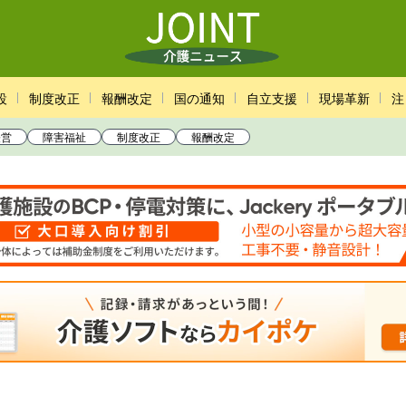
設
制度改正
報酬改定
国の通知
自立支援
現場革新
注
経営
障害福祉
制度改正
報酬改定