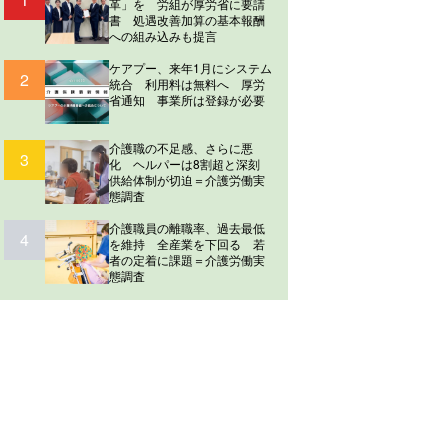
革」を 労組が厚労省に要請
書 処遇改善加算の基本報酬
への組み込みも提言
ケアプー、来年1月にシステム
2
統合 利用料は無料へ 厚労
省通知 事業所は登録が必要
介護職の不足感、さらに悪
3
化 ヘルパーは8割超と深刻
供給体制が切迫＝介護労働実
態調査
介護職員の離職率、過去最低
4
を維持 全産業を下回る 若
者の定着に課題＝介護労働実
態調査