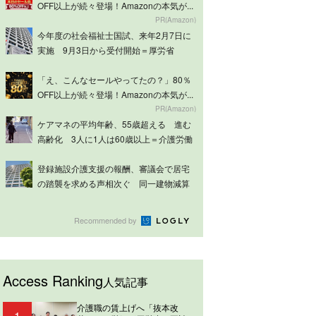
OFF以上が続々登場！Amazonの本気が...
PR(Amazon)
今年度の社会福祉士国試、来年2月7日に
実施 9月3日から受付開始＝厚労省
「え、こんなセールやってたの？」80％
OFF以上が続々登場！Amazonの本気が...
PR(Amazon)
ケアマネの平均年齢、55歳超える 進む
高齢化 3人に1人は60歳以上＝介護労働
実...
登録施設介護支援の報酬、審議会で居宅
の踏襲を求める声相次ぐ 同一建物減算
は意見分...
Recommended by
Access Ranking
人気記事
介護職の賃上げへ「抜本改
1