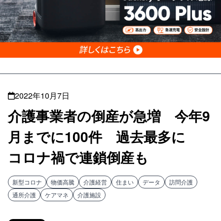
2022年10月7日
介護事業者の倒産が急増 今年9
月までに100件 過去最多に
コロナ禍で連鎖倒産も
新型コロナ
物価高騰
介護経営
住まい
データ
訪問介護
通所介護
ケアマネ
介護施設