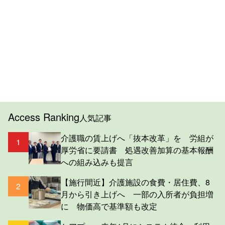
Access Ranking
人気記事
介護職の賃上げへ「抜本改革」を 労組が
1
厚労省に要請書 処遇改善加算の基本報酬
への組み込みも提言
【施行間近】介護施設の食費・居住費、8
2
月から引き上げへ 一部の入所者が負担増
に 物価高で基準額も改定