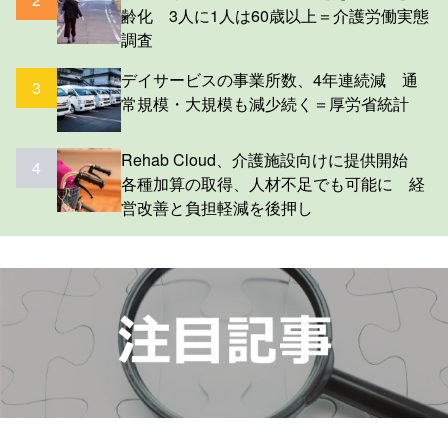
齢化 3人に1人は60歳以上＝介護労働実態
調査
デイサービスの事業所数、4年連続減 通
3
常規模・大規模も減少続く＝厚労省統計
Rehab Cloud、介護施設向けに提供開始
4
各種加算の取得、人材不足でも可能に 経
営改善と負担軽減を後押し