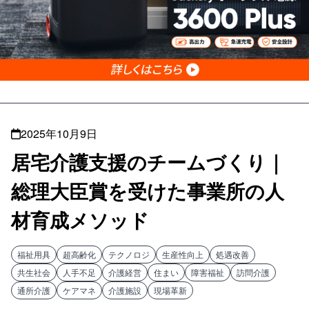
2025年10月9日
居宅介護支援のチームづくり｜
総理大臣賞を受けた事業所の人
材育成メソッド
福祉用具
超高齢化
テクノロジ
生産性向上
処遇改善
共生社会
人手不足
介護経営
住まい
障害福祉
訪問介護
通所介護
ケアマネ
介護施設
現場革新