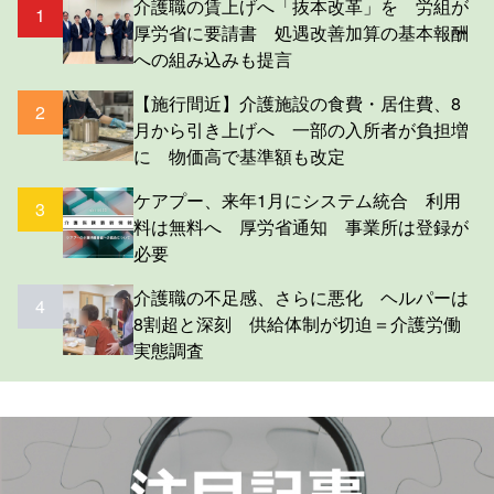
介護職の賃上げへ「抜本改革」を 労組が
1
厚労省に要請書 処遇改善加算の基本報酬
への組み込みも提言
【施行間近】介護施設の食費・居住費、8
2
月から引き上げへ 一部の入所者が負担増
に 物価高で基準額も改定
ケアプー、来年1月にシステム統合 利用
3
料は無料へ 厚労省通知 事業所は登録が
必要
介護職の不足感、さらに悪化 ヘルパーは
4
8割超と深刻 供給体制が切迫＝介護労働
実態調査