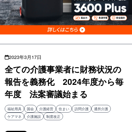
2023年3月17日
全ての介護事業者に財務状況の
報告を義務化 2024年度から毎
年度 法案審議始まる
福祉用具
国会
介護経営
住まい
訪問介護
通所介護
ケアマネ
介護施設
制度改正