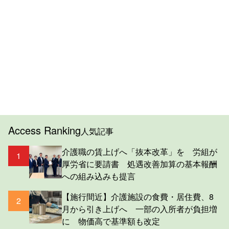
Access Ranking
人気記事
介護職の賃上げへ「抜本改革」を 労組が
1
厚労省に要請書 処遇改善加算の基本報酬
への組み込みも提言
【施行間近】介護施設の食費・居住費、8
2
月から引き上げへ 一部の入所者が負担増
に 物価高で基準額も改定