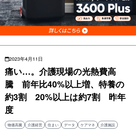
2023年4月11日
痛い…。介護現場の光熱費高
騰 前年比40%以上増、特養の
約3割 20%以上は約7割 昨年
度
物価高騰
介護経営
住まい
データ
ケアマネ
介護施設