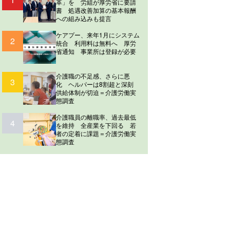
革」を 労組が厚労省に要請
書 処遇改善加算の基本報酬
への組み込みも提言
ケアプー、来年1月にシステム
2
統合 利用料は無料へ 厚労
省通知 事業所は登録が必要
介護職の不足感、さらに悪
3
化 ヘルパーは8割超と深刻
供給体制が切迫＝介護労働実
態調査
介護職員の離職率、過去最低
4
を維持 全産業を下回る 若
者の定着に課題＝介護労働実
態調査