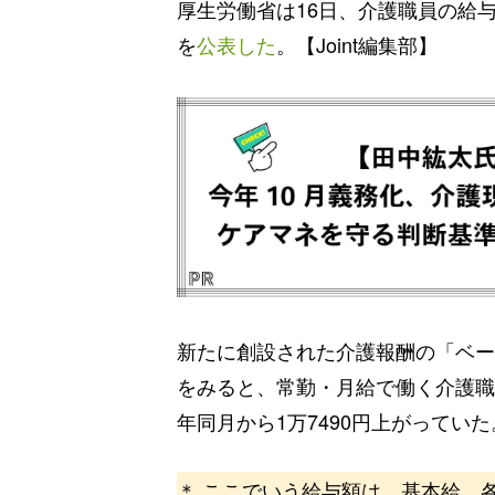
厚生労働省は16日、介護職員の給
を
公表した
。【Joint編集部】
新たに創設された介護報酬の「ベー
をみると、常勤・月給で働く介護職員
年同月から1万7490円上がっていた
＊ ここでいう給与額は、基本給、