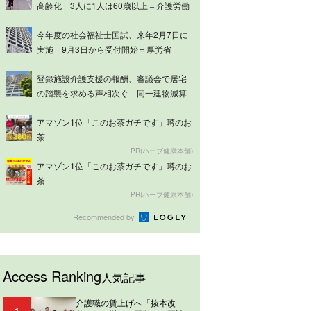
高齢化 3人に1人は60歳以上＝介護労働
実...
今年度の社会福祉士国試、来年2月7日に
実施 9月3日から受付開始＝厚労省
登録施設介護支援の報酬、審議会で居宅
の踏襲を求める声相次ぐ 同一建物減算
は意見分...
アマゾン1位「このお茶ガチです」噂のお
茶
PR(ハーブ健康本舗)
アマゾン1位「このお茶ガチです」噂のお
茶
PR(ハーブ健康本舗)
Recommended by
Access Ranking
人気記事
介護職の賃上げへ「抜本改
1