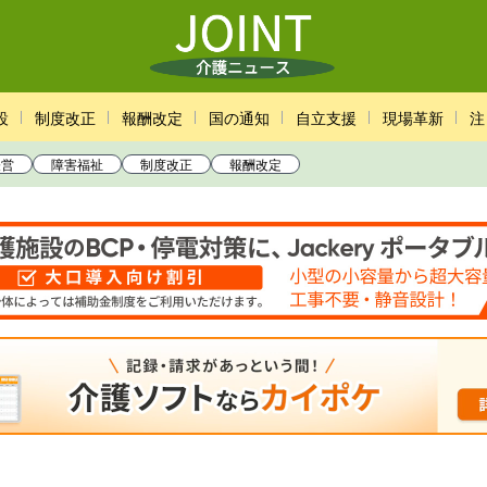
設
制度改正
報酬改定
国の通知
自立支援
現場革新
注
経営
障害福祉
制度改正
報酬改定