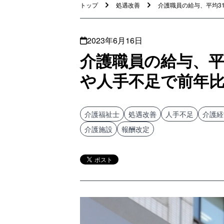
トップ
処遇改善
介護職員の給与、平均31.
2023年6月16日
介護職員の給与、平
や人手不足で前年比
介護福祉士
処遇改善
人手不足
介護経
介護施設
報酬改定