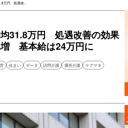
8万円 処遇改...
均31.8万円 処遇改善の効果
増 基本給は24万円に
営
住まい
データ
訪問介護
通所介護
ケアマネ