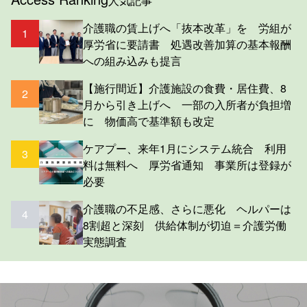
人気記事
介護職の賃上げへ「抜本改革」を 労組が
1
厚労省に要請書 処遇改善加算の基本報酬
への組み込みも提言
【施行間近】介護施設の食費・居住費、8
2
月から引き上げへ 一部の入所者が負担増
に 物価高で基準額も改定
ケアプー、来年1月にシステム統合 利用
3
料は無料へ 厚労省通知 事業所は登録が
必要
介護職の不足感、さらに悪化 ヘルパーは
4
8割超と深刻 供給体制が切迫＝介護労働
実態調査