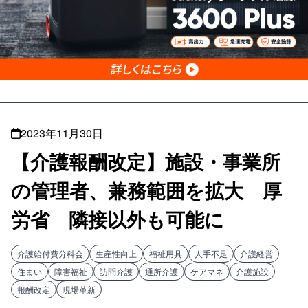
2023年11月30日
【介護報酬改定】施設・事業所
の管理者、兼務範囲を拡大 厚
労省 隣接以外も可能に
介護給付費分科会
生産性向上
福祉用具
人手不足
介護経営
住まい
障害福祉
訪問介護
通所介護
ケアマネ
介護施設
報酬改定
現場革新