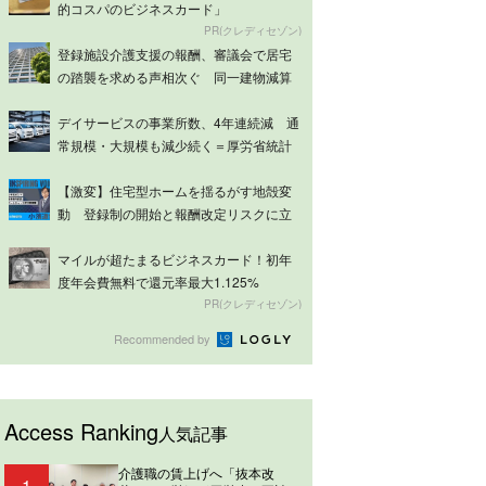
的コスパのビジネスカード」
PR(クレディセゾン)
登録施設介護支援の報酬、審議会で居宅
の踏襲を求める声相次ぐ 同一建物減算
は意見分...
デイサービスの事業所数、4年連続減 通
常規模・大規模も減少続く＝厚労省統計
【激変】住宅型ホームを揺るがす地殻変
動 登録制の開始と報酬改定リスクに立
ち向かう...
マイルが超たまるビジネスカード！初年
度年会費無料で還元率最大1.125%
PR(クレディセゾン)
Recommended by
Access Ranking
人気記事
介護職の賃上げへ「抜本改
1