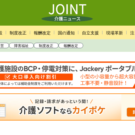
設
制度改正
報酬改定
国の通知
自立支援
現場革新
注
経営
障害福祉
制度改正
報酬改定