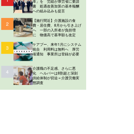
革」を 労組が厚労省に要請
書 処遇改善加算の基本報酬
への組み込みも提言
【施行間近】介護施設の食
2
費・居住費、8月から引き上げ
へ 一部の入所者が負担増
に 物価高で基準額も改定
ケアプー、来年1月にシステム
3
統合 利用料は無料へ 厚労
省通知 事業所は登録が必要
介護職の不足感、さらに悪
4
化 ヘルパーは8割超と深刻
供給体制が切迫＝介護労働実
態調査