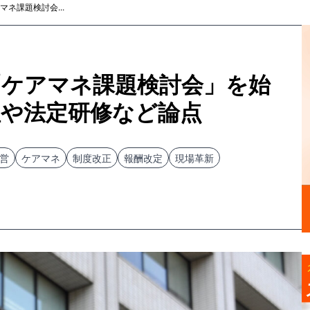
ネ課題検討会...
「ケアマネ課題検討会」を始
理や法定研修など論点
営
ケアマネ
制度改正
報酬改定
現場革新