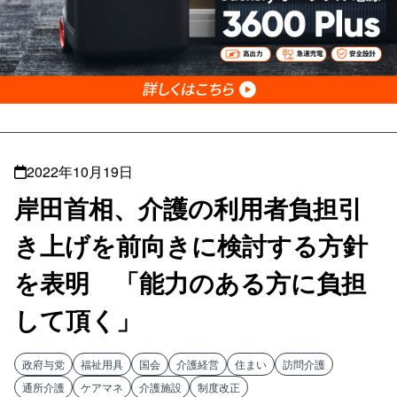
2022年10月19日
岸田首相、介護の利用者負担引
き上げを前向きに検討する方針
を表明 「能力のある方に負担
して頂く」
政府与党
福祉用具
国会
介護経営
住まい
訪問介護
通所介護
ケアマネ
介護施設
制度改正