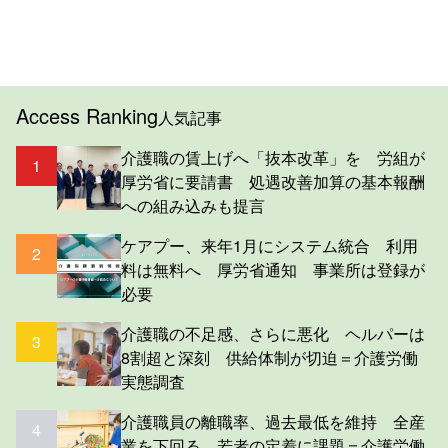
Access Ranking
人気記事
介護職の賃上げへ「抜本改革」を 労組が
1
厚労省に要請書 処遇改善加算の基本報酬
への組み込みも提言
ケアプー、来年1月にシステム統合 利用
2
料は無料へ 厚労省通知 事業所は登録が
必要
介護職の不足感、さらに悪化 ヘルパーは
3
8割超と深刻 供給体制が切迫＝介護労働
実態調査
介護職員の離職率、過去最低を維持 全産
4
業を下回る 若者の定着に課題＝介護労働