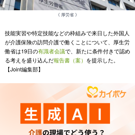
《 厚労省 》
技能実習や特定技能などの枠組みで来日した外国人
が介護保険の訪問介護で働くことについて、厚生労
働省は19日の
有識者会議
で、新たに条件付きで認め
る考えを盛り込んだ
報告書（案）
を提示した。
【Joint編集部】