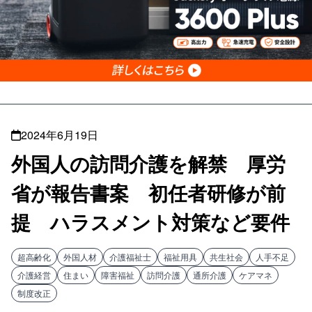
2024年6月19日
外国人の訪問介護を解禁 厚労
省が報告書案 初任者研修が前
提 ハラスメント対策など要件
超高齢化
外国人材
介護福祉士
福祉用具
共生社会
人手不足
介護経営
住まい
障害福祉
訪問介護
通所介護
ケアマネ
制度改正