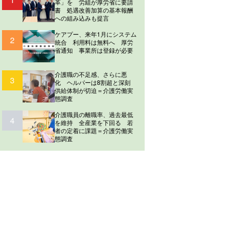
革」を 労組が厚労省に要請
書 処遇改善加算の基本報酬
への組み込みも提言
ケアプー、来年1月にシステム
2
統合 利用料は無料へ 厚労
省通知 事業所は登録が必要
介護職の不足感、さらに悪
3
化 ヘルパーは8割超と深刻
供給体制が切迫＝介護労働実
態調査
介護職員の離職率、過去最低
4
を維持 全産業を下回る 若
者の定着に課題＝介護労働実
態調査