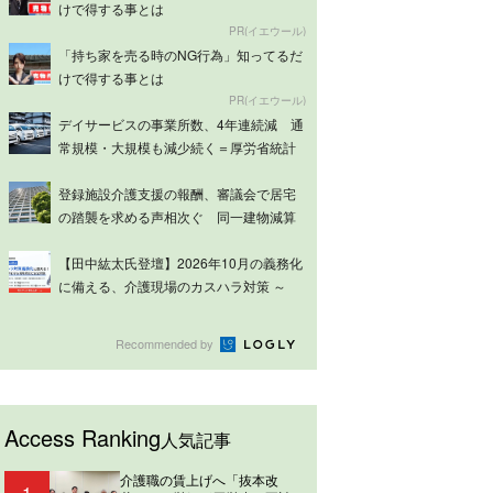
けで得する事とは
PR(イエウール)
「持ち家を売る時のNG行為」知ってるだ
けで得する事とは
PR(イエウール)
デイサービスの事業所数、4年連続減 通
常規模・大規模も減少続く＝厚労省統計
登録施設介護支援の報酬、審議会で居宅
の踏襲を求める声相次ぐ 同一建物減算
は意見分...
【田中紘太氏登壇】2026年10月の義務化
に備える、介護現場のカスハラ対策 ～
ケ...
Recommended by
Access Ranking
人気記事
介護職の賃上げへ「抜本改
1