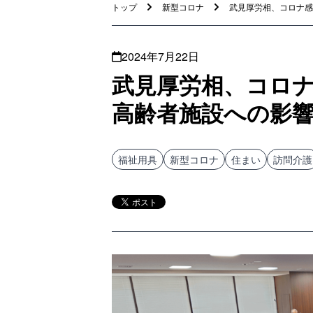
トップ
新型コロナ
武見厚労相、コロナ感染
2024年7月22日
武見厚労相、コロ
高齢者施設への影
福祉用具
新型コロナ
住まい
訪問介護