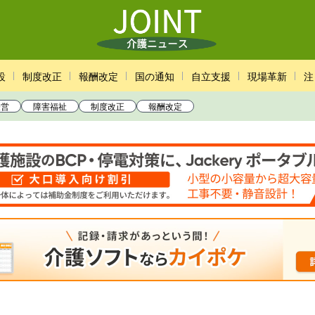
設
制度改正
報酬改定
国の通知
自立支援
現場革新
注
経営
障害福祉
制度改正
報酬改定