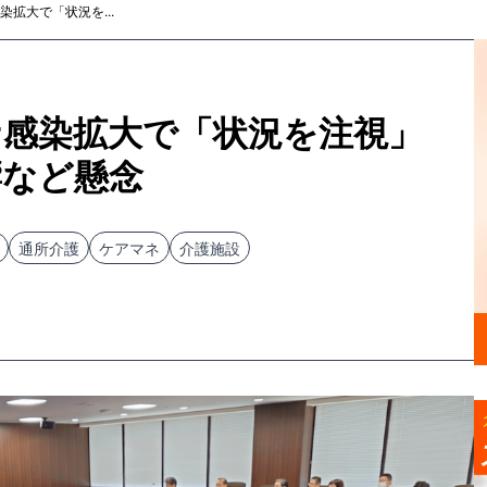
拡大で「状況を...
ナ感染拡大で「状況を注視」
響など懸念
通所介護
ケアマネ
介護施設