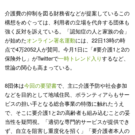
介護費の抑制を図る財務省などが提案しているこの
構想をめぐっては、利用者の立場を代弁する団体も
強く反対を訴えている。「認知症の人と家族の会」
が始めた
オンライン署名運動
には、22日13時の時
点で4万2052人が賛同。今月1日に「#要介護1と2の
保険外し」がTwitterで
一時トレンド入り
するなど、
世論の関心も高まっている。
8団体は
今回の要望書
で、主に介護予防や社会参加
などを目的として地域住民、ボランティアらもサー
ビスの担い手となる総合事業の特徴に触れたうえ
で、そこに要介護1と2の高齢者も組み込むことの妥
当性を疑問視。「適切な専門的サービスが提供でき
ず、自立を阻害し重度化を招く」「要介護者本人の