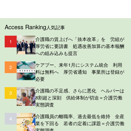
Access Ranking
人気記事
介護職の賃上げへ「抜本改革」を 労組が
1
厚労省に要請書 処遇改善加算の基本報酬
への組み込みも提言
ケアプー、来年1月にシステム統合 利用
2
料は無料へ 厚労省通知 事業所は登録が
必要
介護職の不足感、さらに悪化 ヘルパーは
3
8割超と深刻 供給体制が切迫＝介護労働
実態調査
介護職員の離職率、過去最低を維持 全産
4
業を下回る 若者の定着に課題＝介護労働
実態調査