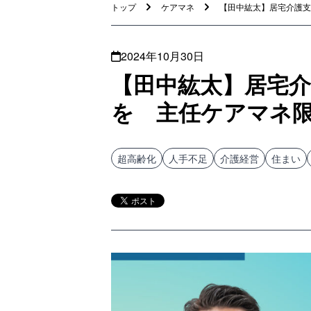
トップ
ケアマネ
【田中紘太】居宅介護支援
2024年10月30日
【田中紘太】居宅
を 主任ケアマネ
超高齢化
人手不足
介護経営
住まい