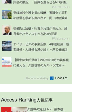
評価の勘所。「組織を腐らせるNG評価」
とは...
PR(ビズヒント)
登録施設介護支援の報酬、審議会で居宅
の踏襲を求める声相次ぐ 同一建物減算
は意見分...
稲盛氏に論破・叱責され目が覚めた。経
営者がバランスすべき2つの背反
PR(ビズヒント)
デイサービスの事業所数、4年連続減 通
常規模・大規模も減少続く＝厚労省統計
【田中紘太氏登壇】2026年10月の義務化
に備える、介護現場のカスハラ対策 ～
ケ...
Recommended by
Access Ranking
人気記事
介護職の賃上げへ「抜本改
1