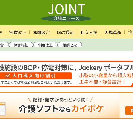
設
制度改正
報酬改定
国の通知
自立支援
現場革新
注
経営
障害福祉
制度改正
報酬改定