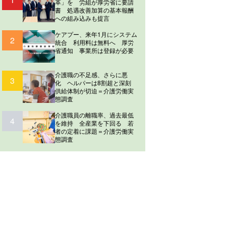
革」を 労組が厚労省に要請
書 処遇改善加算の基本報酬
への組み込みも提言
ケアプー、来年1月にシステム
2
統合 利用料は無料へ 厚労
省通知 事業所は登録が必要
介護職の不足感、さらに悪
3
化 ヘルパーは8割超と深刻
供給体制が切迫＝介護労働実
態調査
介護職員の離職率、過去最低
4
を維持 全産業を下回る 若
者の定着に課題＝介護労働実
態調査