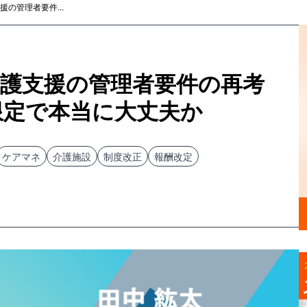
の管理者要件...
介護支援の管理者要件の再考
限定で本当に大丈夫か
ケアマネ
介護施設
制度改正
報酬改定