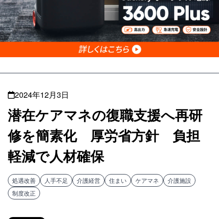
2024年12月3日
潜在ケアマネの復職支援へ再研
修を簡素化 厚労省方針 負担
軽減で人材確保
処遇改善
人手不足
介護経営
住まい
ケアマネ
介護施設
制度改正