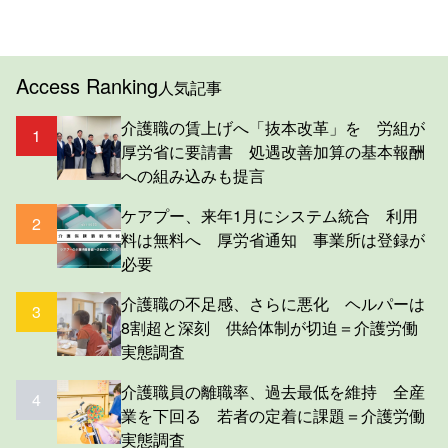
Access Ranking
人気記事
介護職の賃上げへ「抜本改革」を 労組が
1
厚労省に要請書 処遇改善加算の基本報酬
への組み込みも提言
ケアプー、来年1月にシステム統合 利用
2
料は無料へ 厚労省通知 事業所は登録が
必要
介護職の不足感、さらに悪化 ヘルパーは
3
8割超と深刻 供給体制が切迫＝介護労働
実態調査
介護職員の離職率、過去最低を維持 全産
4
業を下回る 若者の定着に課題＝介護労働
実態調査