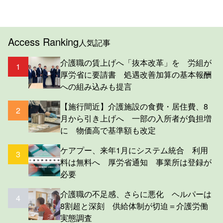
Access Ranking
人気記事
介護職の賃上げへ「抜本改革」を 労組が
1
厚労省に要請書 処遇改善加算の基本報酬
への組み込みも提言
【施行間近】介護施設の食費・居住費、8
2
月から引き上げへ 一部の入所者が負担増
に 物価高で基準額も改定
ケアプー、来年1月にシステム統合 利用
3
料は無料へ 厚労省通知 事業所は登録が
必要
介護職の不足感、さらに悪化 ヘルパーは
4
8割超と深刻 供給体制が切迫＝介護労働
実態調査