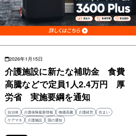
2026年1月15日
介護施設に新たな補助金 食費
高騰などで定員1人2.4万円 厚
労省 実施要綱を通知
自治体
介護保険最新情報
物価高騰
介護経営
住まい
ケアマネ
介護施設
国の通知