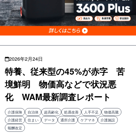
2026年2月24日
特養、従来型の45%が赤字 苦
境鮮明 物価高などで状況悪
化 WAM最新調査レポート
介護保険
自治体
超高齢化
処遇改善
人手不足
物価高騰
介護経営
住まい
データ
通所介護
ケアマネ
介護施設
報酬改定