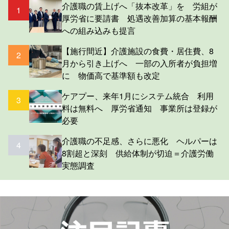
介護職の賃上げへ「抜本改革」を 労組が
1
厚労省に要請書 処遇改善加算の基本報酬
への組み込みも提言
【施行間近】介護施設の食費・居住費、8
2
月から引き上げへ 一部の入所者が負担増
に 物価高で基準額も改定
ケアプー、来年1月にシステム統合 利用
3
料は無料へ 厚労省通知 事業所は登録が
必要
介護職の不足感、さらに悪化 ヘルパーは
4
8割超と深刻 供給体制が切迫＝介護労働
実態調査