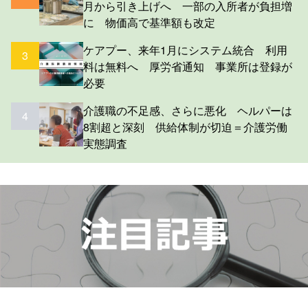
月から引き上げへ 一部の入所者が負担増
に 物価高で基準額も改定
ケアプー、来年1月にシステム統合 利用
3
料は無料へ 厚労省通知 事業所は登録が
必要
介護職の不足感、さらに悪化 ヘルパーは
4
8割超と深刻 供給体制が切迫＝介護労働
実態調査