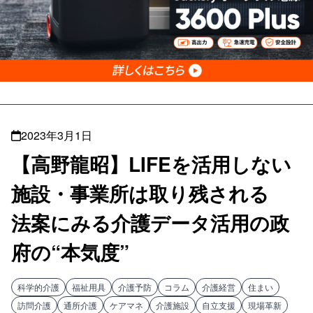
2023年3月1日
【高野龍昭】LIFEを活用しない
施設・事業所は取り残される
法案にみる介護データ活用の政
府の“本気度”
科学的介護
福祉用具
介護予防
コラム
介護経営
住まい
訪問介護
通所介護
ケアマネ
介護施設
自立支援
現場革新