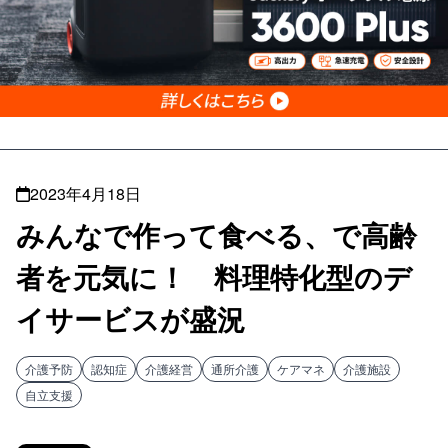
2023年4月18日
みんなで作って食べる、で高齢
者を元気に！ 料理特化型のデ
イサービスが盛況
介護予防
認知症
介護経営
通所介護
ケアマネ
介護施設
自立支援