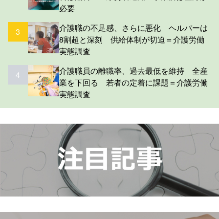
必要
介護職の不足感、さらに悪化 ヘルパーは
3
8割超と深刻 供給体制が切迫＝介護労働
実態調査
介護職員の離職率、過去最低を維持 全産
4
業を下回る 若者の定着に課題＝介護労働
実態調査