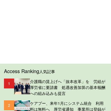
Access Ranking
人気記事
介護職の賃上げへ「抜本改革」を 労組が
1
厚労省に要請書 処遇改善加算の基本報酬
への組み込みも提言
ケアプー、来年1月にシステム統合 利用
2
料は無料へ 厚労省通知 事業所は登録が