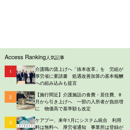
Access Ranking
人気記事
介護職の賃上げへ「抜本改革」を 労組が
1
厚労省に要請書 処遇改善加算の基本報酬
への組み込みも提言
【施行間近】介護施設の食費・居住費、8
2
月から引き上げへ 一部の入所者が負担増
に 物価高で基準額も改定
ケアプー、来年1月にシステム統合 利用
3
料は無料へ 厚労省通知 事業所は登録が