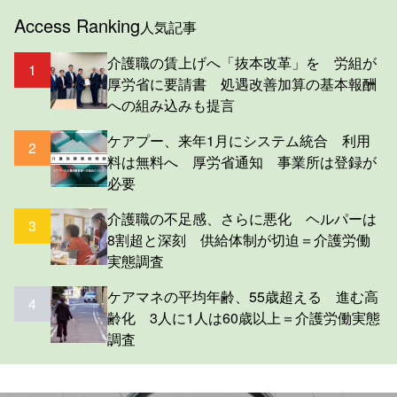
Access Ranking
人気記事
介護職の賃上げへ「抜本改革」を 労組が
1
厚労省に要請書 処遇改善加算の基本報酬
への組み込みも提言
ケアプー、来年1月にシステム統合 利用
2
料は無料へ 厚労省通知 事業所は登録が
必要
介護職の不足感、さらに悪化 ヘルパーは
3
8割超と深刻 供給体制が切迫＝介護労働
実態調査
ケアマネの平均年齢、55歳超える 進む高
4
齢化 3人に1人は60歳以上＝介護労働実態
調査