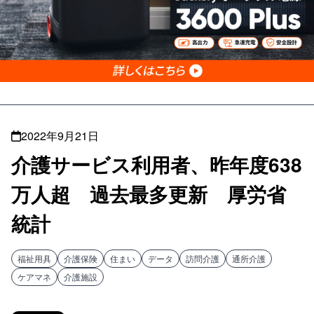
2022年9月21日
介護サービス利用者、昨年度638
万人超 過去最多更新 厚労省
統計
福祉用具
介護保険
住まい
データ
訪問介護
通所介護
ケアマネ
介護施設