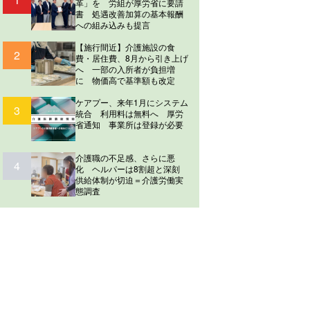
革」を 労組が厚労省に要請
書 処遇改善加算の基本報酬
への組み込みも提言
【施行間近】介護施設の食
2
費・居住費、8月から引き上げ
へ 一部の入所者が負担増
に 物価高で基準額も改定
ケアプー、来年1月にシステム
3
統合 利用料は無料へ 厚労
省通知 事業所は登録が必要
介護職の不足感、さらに悪
4
化 ヘルパーは8割超と深刻
供給体制が切迫＝介護労働実
態調査