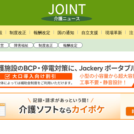
設
制度改正
報酬改定
国の通知
自立支援
現場革新
注
経営
障害福祉
制度改正
報酬改定