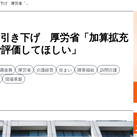
げ 厚労省「...
酬引き下げ 厚労省「加算拡充
で評価してほしい」
遇改善
厚労省
介護経営
住まい
障害福祉
訪問介護
現場革新