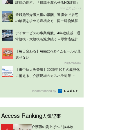
評価の勘所。「組織を腐らせるNG評価」
とは...
PR(ビズヒント)
登録施設介護支援の報酬、審議会で居宅
の踏襲を求める声相次ぐ 同一建物減算
は意見分...
デイサービスの事業所数、4年連続減 通
常規模・大規模も減少続く＝厚労省統計
【毎日変わる】Amazonタイムセールが見
逃せない！
PR(Amazon)
【田中紘太氏登壇】2026年10月の義務化
に備える、介護現場のカスハラ対策 ～
ケ...
Recommended by
Access Ranking
人気記事
介護職の賃上げへ「抜本改
1