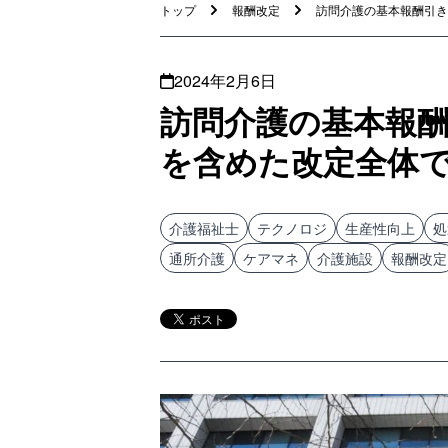
トップ
報酬改定
訪問介護の基本報酬引き下
2024年2月6日
訪問介護の基本報
を含めた改定全体
介護福祉士
テクノロジ
生産性向上
処
通所介護
ケアマネ
介護施設
報酬改定