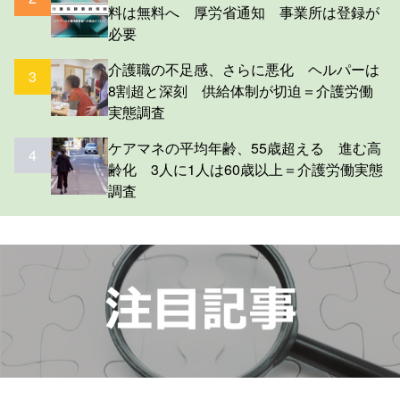
料は無料へ 厚労省通知 事業所は登録が
必要
介護職の不足感、さらに悪化 ヘルパーは
3
8割超と深刻 供給体制が切迫＝介護労働
実態調査
ケアマネの平均年齢、55歳超える 進む高
4
齢化 3人に1人は60歳以上＝介護労働実態
調査