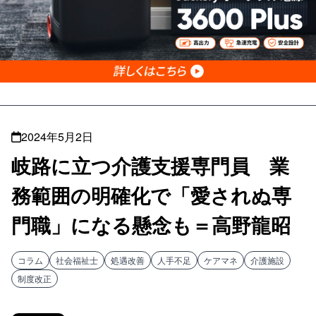
2024年5月2日
岐路に立つ介護支援専門員 業
務範囲の明確化で「愛されぬ専
門職」になる懸念も＝高野龍昭
コラム
社会福祉士
処遇改善
人手不足
ケアマネ
介護施設
制度改正