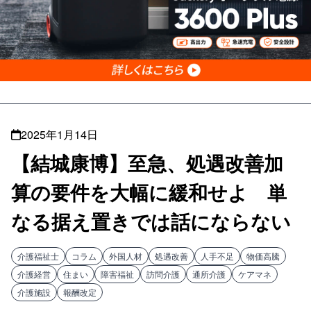
2025年1月14日
【結城康博】至急、処遇改善加
算の要件を大幅に緩和せよ 単
なる据え置きでは話にならない
介護福祉士
コラム
外国人材
処遇改善
人手不足
物価高騰
介護経営
住まい
障害福祉
訪問介護
通所介護
ケアマネ
介護施設
報酬改定