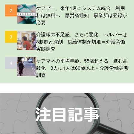
ケアプー、来年1月にシステム統合 利用
2
料は無料へ 厚労省通知 事業所は登録が
必要
介護職の不足感、さらに悪化 ヘルパーは
3
8割超と深刻 供給体制が切迫＝介護労働
実態調査
ケアマネの平均年齢、55歳超える 進む高
4
齢化 3人に1人は60歳以上＝介護労働実態
調査