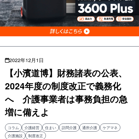
2022年12月1日
【小濱道博】財務諸表の公表、
2024年度の制度改正で義務化
へ 介護事業者は事務負担の急
増に備えよ
コラム
介護経営
住まい
訪問介護
通所介護
ケアマネ
介護施設
制度改正