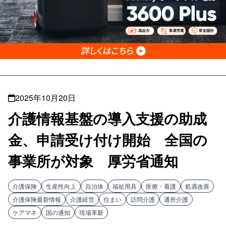
2025年10月20日
介護情報基盤の導入支援の助成
金、申請受け付け開始 全国の
事業所が対象 厚労省通知
介護保険
生産性向上
自治体
福祉用具
医療・看護
処遇改善
介護保険最新情報
介護経営
住まい
訪問介護
通所介護
ケアマネ
国の通知
現場革新