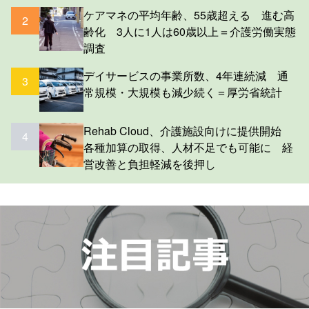
ケアマネの平均年齢、55歳超える 進む高
2
齢化 3人に1人は60歳以上＝介護労働実態
調査
デイサービスの事業所数、4年連続減 通
3
常規模・大規模も減少続く＝厚労省統計
Rehab Cloud、介護施設向けに提供開始
4
各種加算の取得、人材不足でも可能に 経
営改善と負担軽減を後押し