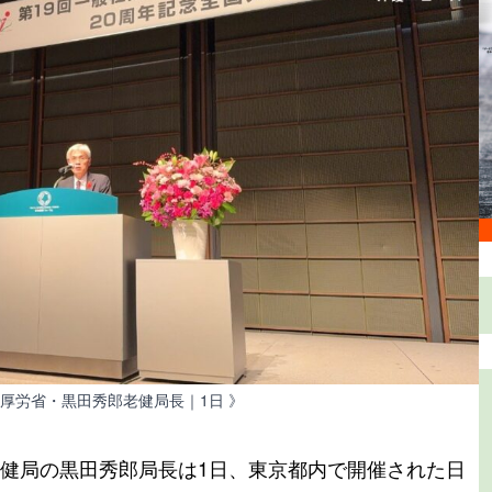
る厚労省・黒田秀郎老健局長｜1日 》
健局の黒田秀郎局長は1日、東京都内で開催された日