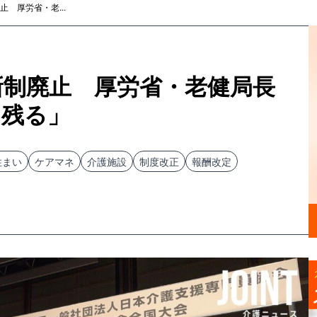
 厚労省・老...
新制廃止 厚労省・老健局長
は残る」
住まい
ケアマネ
介護施設
制度改正
報酬改定