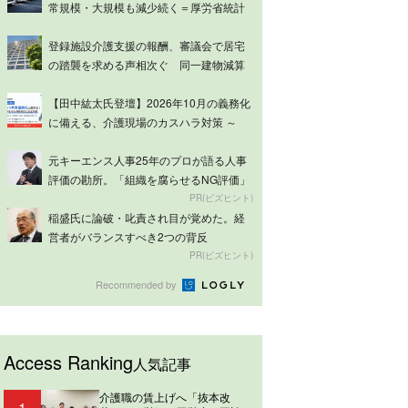
常規模・大規模も減少続く＝厚労省統計
登録施設介護支援の報酬、審議会で居宅
の踏襲を求める声相次ぐ 同一建物減算
は意見分...
【田中紘太氏登壇】2026年10月の義務化
に備える、介護現場のカスハラ対策 ～
ケ...
元キーエンス人事25年のプロが語る人事
評価の勘所。「組織を腐らせるNG評価」
とは...
PR(ビズヒント)
稲盛氏に論破・叱責され目が覚めた。経
営者がバランスすべき2つの背反
PR(ビズヒント)
Recommended by
Access Ranking
人気記事
介護職の賃上げへ「抜本改
1