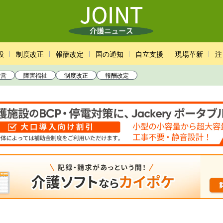
設
制度改正
報酬改定
国の通知
自立支援
現場革新
注
経営
障害福祉
制度改正
報酬改定