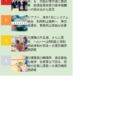
革」を 労組が厚労省に要請
書 処遇改善加算の基本報酬
への組み込みも提言
ケアプー、来年1月にシステム
2
統合 利用料は無料へ 厚労
省通知 事業所は登録が必要
介護職の不足感、さらに悪
3
化 ヘルパーは8割超と深刻
供給体制が切迫＝介護労働実
態調査
介護職員の離職率、過去最低
4
を維持 全産業を下回る 若
者の定着に課題＝介護労働実
態調査