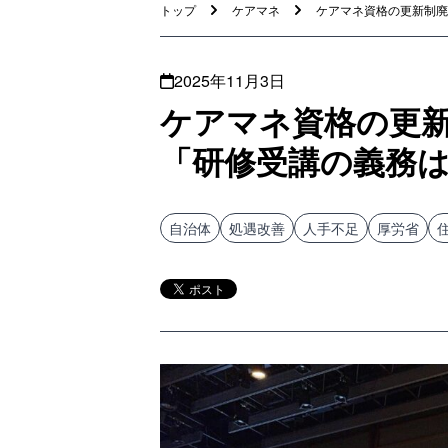
トップ
ケアマネ
ケアマネ資格の更新制廃止
2025年11月3日
ケアマネ資格の更
「研修受講の義務
自治体
処遇改善
人手不足
厚労省