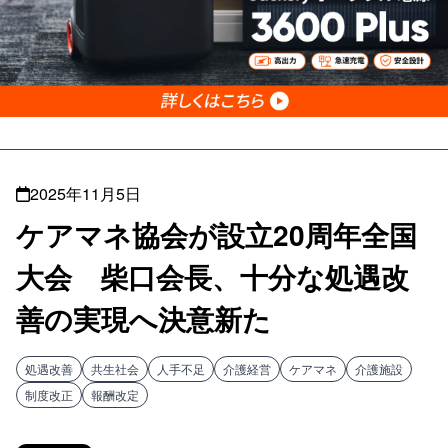
2025年11月5日
ケアマネ協会が設立20周年全国
大会 柴口会長、十分な処遇改
善の実現へ決意新た
処遇改善
共生社会
人手不足
介護経営
ケアマネ
介護施設
制度改正
報酬改定