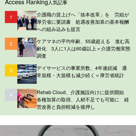
Access Ranking
人気記事
介護職の賃上げへ「抜本改革」を 労組が
1
厚労省に要請書 処遇改善加算の基本報酬
への組み込みも提言
ケアマネの平均年齢、55歳超える 進む高
2
齢化 3人に1人は60歳以上＝介護労働実態
調査
デイサービスの事業所数、4年連続減 通
3
常規模・大規模も減少続く＝厚労省統計
Rehab Cloud、介護施設向けに提供開始
4
各種加算の取得、人材不足でも可能に 経
営改善と負担軽減を後押し