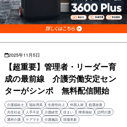
2025年11月5日
【超重要】管理者・リーダー育
成の最前線 介護労働安定セン
ターがシンポ 無料配信開始
介護福祉士
福祉用具
生産性向上
外国人材
処遇改善
共生社会
人手不足
介護経営
住まい
障害福祉
訪問介護
通所介護
ケアマネ
介護施設
現場革新