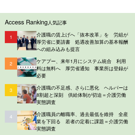
Access Ranking
人気記事
介護職の賃上げへ「抜本改革」を 労組が
1
厚労省に要請書 処遇改善加算の基本報酬
への組み込みも提言
ケアプー、来年1月にシステム統合 利用
2
料は無料へ 厚労省通知 事業所は登録が
必要
介護職の不足感、さらに悪化 ヘルパーは
3
8割超と深刻 供給体制が切迫＝介護労働
実態調査
介護職員の離職率、過去最低を維持 全産
4
業を下回る 若者の定着に課題＝介護労働
実態調査