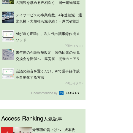
の踏襲を求める声相次ぐ 同一建物減算
は意見分...
デイサービスの事業所数、4年連続減 通
常規模・大規模も減少続く＝厚労省統計
AIが速く正確に。次世代の議事録作成メ
ソッド
PR(カイタヨ)
来年度の介護報酬改定、関係団体の意見
交換会を開催へ 厚労省 従来のヒアリ
ングを拡...
会議の録音を置くだけ。AIで議事録作成
を自動化する方法
PR(カイタヨ)
Recommended by
Access Ranking
人気記事
介護職の賃上げへ「抜本改
1