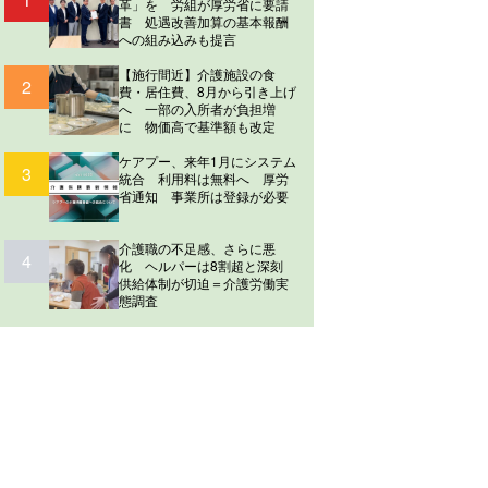
革」を 労組が厚労省に要請
書 処遇改善加算の基本報酬
への組み込みも提言
【施行間近】介護施設の食
2
費・居住費、8月から引き上げ
へ 一部の入所者が負担増
に 物価高で基準額も改定
ケアプー、来年1月にシステム
3
統合 利用料は無料へ 厚労
省通知 事業所は登録が必要
介護職の不足感、さらに悪
4
化 ヘルパーは8割超と深刻
供給体制が切迫＝介護労働実
態調査