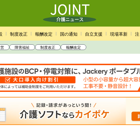
設
制度改正
報酬改定
国の通知
自立支援
現場革新
注
経営
障害福祉
制度改正
報酬改定