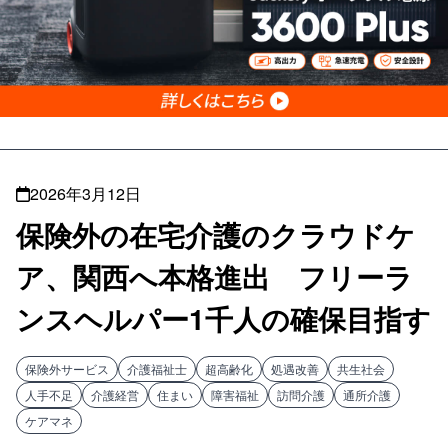
2026年3月12日
保険外の在宅介護のクラウドケ
ア、関西へ本格進出 フリーラ
ンスヘルパー1千人の確保目指す
保険外サービス
介護福祉士
超高齢化
処遇改善
共生社会
人手不足
介護経営
住まい
障害福祉
訪問介護
通所介護
ケアマネ