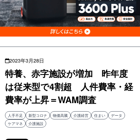
2023年3月28日
特養、赤字施設が増加 昨年度
は従来型で4割超 人件費率・経
費率が上昇＝WAM調査
人手不足
新型コロナ
物価高騰
介護経営
住まい
データ
ケアマネ
介護施設