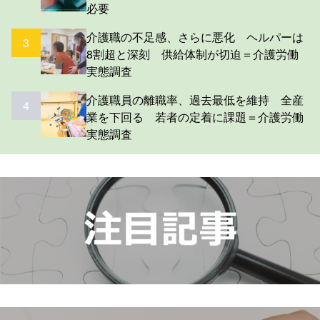
必要
介護職の不足感、さらに悪化 ヘルパーは
3
8割超と深刻 供給体制が切迫＝介護労働
実態調査
介護職員の離職率、過去最低を維持 全産
4
業を下回る 若者の定着に課題＝介護労働
実態調査