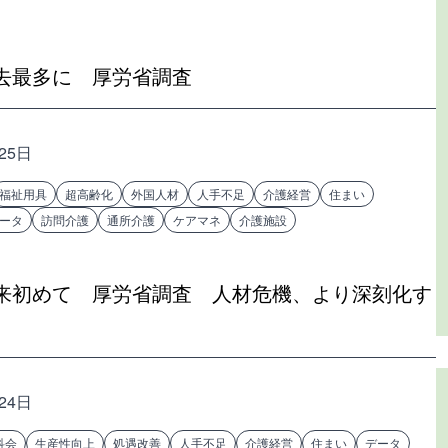
去最多に 厚労省調査
25日
福祉用具
超高齢化
外国人材
人手不足
介護経営
住まい
ータ
訪問介護
通所介護
ケアマネ
介護施設
来初めて 厚労省調査 人材危機、より深刻化す
24日
科会
生産性向上
処遇改善
人手不足
介護経営
住まい
データ