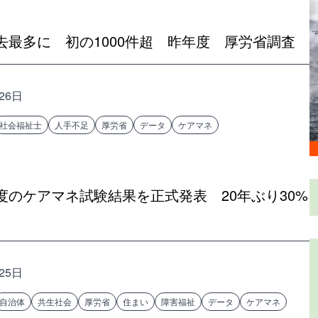
最多に 初の1000件超 昨年度 厚労省調査
26日
社会福祉士
人手不足
厚労省
データ
ケアマネ
のケアマネ試験結果を正式発表 20年ぶり30%
25日
自治体
共生社会
厚労省
住まい
障害福祉
データ
ケアマネ