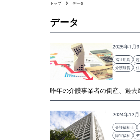
トップ
データ
データ
2025年1月
福祉用具
超
介護経営
住
昨年の介護事業者の倒産、過去最
2024年12月
介護福祉士
障害福祉
デ