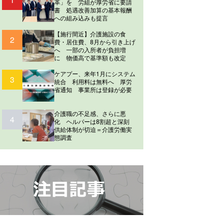
革」を 労組が厚労省に要請
書 処遇改善加算の基本報酬
への組み込みも提言
【施行間近】介護施設の食
2
費・居住費、8月から引き上げ
へ 一部の入所者が負担増
に 物価高で基準額も改定
ケアプー、来年1月にシステム
3
統合 利用料は無料へ 厚労
省通知 事業所は登録が必要
介護職の不足感、さらに悪
4
化 ヘルパーは8割超と深刻
供給体制が切迫＝介護労働実
態調査