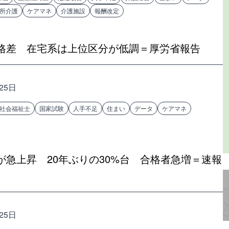
所介護
ケアマネ
介護施設
報酬改定
格差 在宅系は上位区分が低調＝厚労省報告
25日
社会福祉士
国家試験
人手不足
住まい
データ
ケアマネ
急上昇 20年ぶりの30%台 合格者急増＝速報
25日