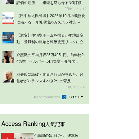
評価の勘所。「組織を腐らせるNG評価」
とは...
PR(ビズヒント)
【田中紘太氏登壇】2026年10月の義務化
に備える、介護現場のカスハラ対策 ～
ケ...
【激変】住宅型ホームを揺るがす地殻変
動 登録制の開始と報酬改定リスクに立
ち向かう...
介護職の平均月収25万4951円、前年比2.
4%増 ヘルパーは4.1%増＝介護労...
稲盛氏に論破・叱責され目が覚めた。経
営者がバランスすべき2つの背反
PR(ビズヒント)
Recommended by
Access Ranking
人気記事
介護職の賃上げへ「抜本改
1