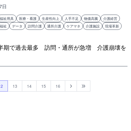
月7日
福祉用具
医療・看護
生産性向上
人手不足
物価高騰
介護経営
福祉
データ
訪問介護
通所介護
ケアマネ
介護施設
現場革新
半期で過去最多 訪問・通所が急増 介護崩壊を
12
13
14
15
16