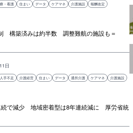
療・看護
住まい
データ
ケアマネ
介護施設
報酬改定
制 構築済みは約半数 調整難航の施設も＝
11日
人手不足
介護経営
住まい
データ
通所介護
ケアマネ
介護施設
連続で減少 地域密着型は8年連続減に 厚労省統