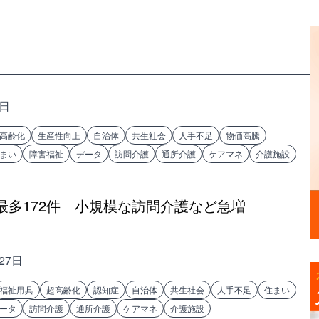
9日
高齢化
生産性向上
自治体
共生社会
人手不足
物価高騰
まい
障害福祉
データ
訪問介護
通所介護
ケアマネ
介護施設
多172件 小規模な訪問介護など急増
27日
福祉用具
超高齢化
認知症
自治体
共生社会
人手不足
住まい
ータ
訪問介護
通所介護
ケアマネ
介護施設