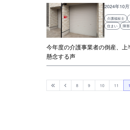
2024年10
介護福祉士
住まい
障害
今年度の介護事業者の倒産、上
懸念する声
8
9
10
11