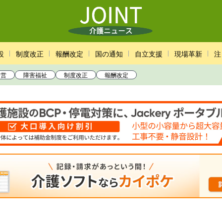
設
制度改正
報酬改定
国の通知
自立支援
現場革新
注
経営
障害福祉
制度改正
報酬改定