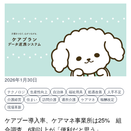
2026年1月30日
テクノロジ
生産性向上
自治体
福祉用具
処遇改善
人手不足
介護経営
住まい
訪問介護
通所介護
ケアマネ
報酬改定
現場革新
ケアプー導入率、ケアマネ事業所は25% 組
合調査 6割以上が「便利だと思う」