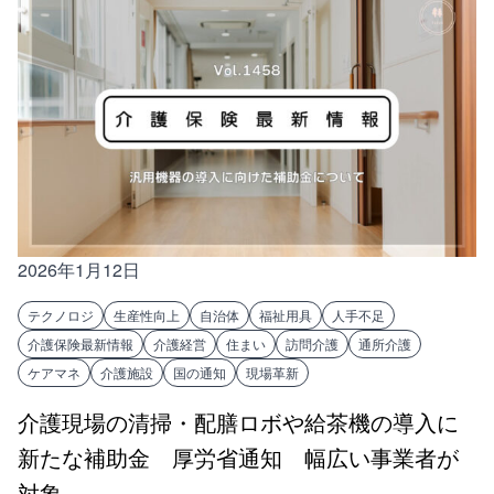
2026年1月12日
テクノロジ
生産性向上
自治体
福祉用具
人手不足
介護保険最新情報
介護経営
住まい
訪問介護
通所介護
ケアマネ
介護施設
国の通知
現場革新
介護現場の清掃・配膳ロボや給茶機の導入に
新たな補助金 厚労省通知 幅広い事業者が
対象