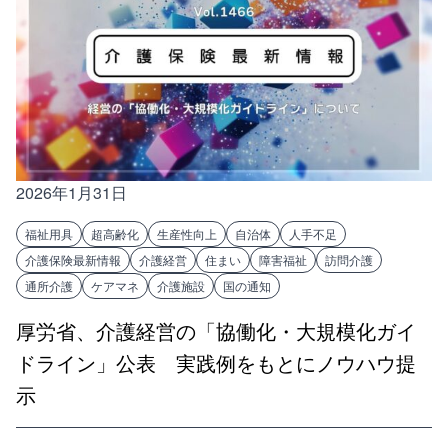
2026年1月31日
福祉用具
超高齢化
生産性向上
自治体
人手不足
介護保険最新情報
介護経営
住まい
障害福祉
訪問介護
通所介護
ケアマネ
介護施設
国の通知
厚労省、介護経営の「協働化・大規模化ガイ
ドライン」公表 実践例をもとにノウハウ提
示