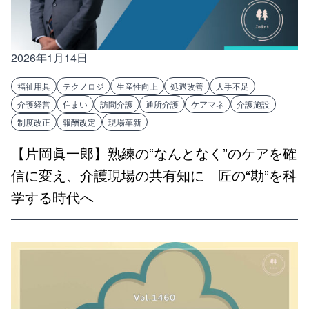
2026年1月14日
福祉用具
テクノロジ
生産性向上
処遇改善
人手不足
介護経営
住まい
訪問介護
通所介護
ケアマネ
介護施設
制度改正
報酬改定
現場革新
【片岡眞一郎】熟練の“なんとなく”のケアを確
信に変え、介護現場の共有知に 匠の“勘”を科
学する時代へ