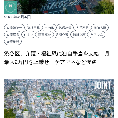
2026年2月4日
介護福祉士
福祉用具
自治体
処遇改善
人手不足
物価高騰
介護経営
住まい
障害福祉
訪問介護
通所介護
ケアマネ
介護施設
渋谷区、介護・福祉職に独自手当を支給 月
最大2万円を上乗せ ケアマネなど優遇