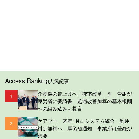
Access Ranking
人気記事
介護職の賃上げへ「抜本改革」を 労組が
1
厚労省に要請書 処遇改善加算の基本報酬
への組み込みも提言
ケアプー、来年1月にシステム統合 利用
2
料は無料へ 厚労省通知 事業所は登録が
必要