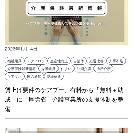
2026年1月14日
福祉用具
テクノロジ
生産性向上
自治体
処遇改善
人手不足
介護保険最新情報
介護経営
住まい
訪問介護
通所介護
ケアマネ
国の通知
現場革新
賃上げ要件のケアプー、有料から「無料＋助
成」に 厚労省 介護事業所の支援体制を整
備