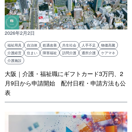
2026年2月2日
福祉用具
自治体
処遇改善
共生社会
人手不足
物価高騰
介護経営
住まい
障害福祉
訪問介護
通所介護
ケアマネ
介護施設
大阪｜介護・福祉職にギフトカード3万円、2
月9日から申請開始 配付日程・申請方法も公
表