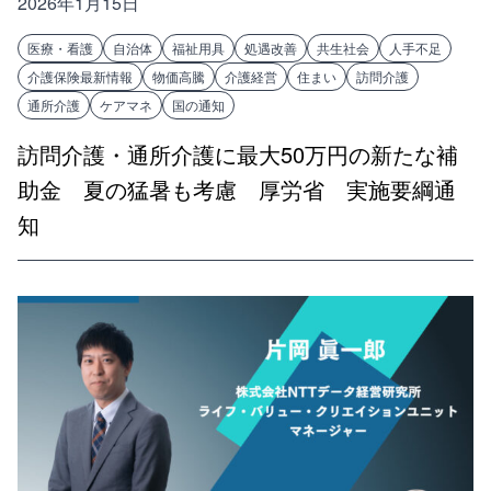
2026年1月15日
医療・看護
自治体
福祉用具
処遇改善
共生社会
人手不足
介護保険最新情報
物価高騰
介護経営
住まい
訪問介護
通所介護
ケアマネ
国の通知
訪問介護・通所介護に最大50万円の新たな補
助金 夏の猛暑も考慮 厚労省 実施要綱通
知