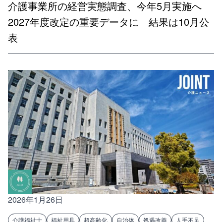
介護事業所の経営実態調査、今年5月実施へ
2027年度改定の重要データに 結果は10月公
表
2026年1月26日
介護福祉士
福祉用具
超高齢化
自治体
処遇改善
人手不足