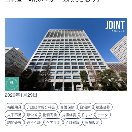
2026年1月29日
福祉用具
介護給付費分科会
介護保険
自治体
処遇改善
人手不足
厚労省
物価高騰
介護経営
住まい
データ
訪問介護
通所介護
ケアマネ
介護施設
報酬改定