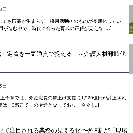
16日
しても応募が集まらず、採用活動そのものが長期化してい
活用が進む中で、時代に合った育成の正解が見えな […]
成・定着を一気通貫で捉える ～介護人材難時代
15日
正予算では、介護職員の賃上げ支援に1,920億円が計上され
は「3階建て」の構造となっており、全介 […]
化で注目される業務の見える化 〜約8割が「現場