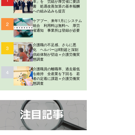
革」を 労組が厚労省に要請
書 処遇改善加算の基本報酬
への組み込みも提言
ケアプー、来年1月にシステム
2
統合 利用料は無料へ 厚労
省通知 事業所は登録が必要
介護職の不足感、さらに悪
3
化 ヘルパーは8割超と深刻
供給体制が切迫＝介護労働実
態調査
介護職員の離職率、過去最低
4
を維持 全産業を下回る 若
者の定着に課題＝介護労働実
態調査