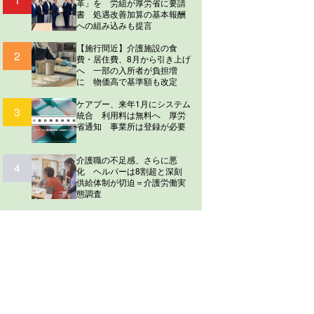
革」を 労組が厚労省に要請
書 処遇改善加算の基本報酬
への組み込みも提言
【施行間近】介護施設の食
2
費・居住費、8月から引き上げ
へ 一部の入所者が負担増
に 物価高で基準額も改定
ケアプー、来年1月にシステム
3
統合 利用料は無料へ 厚労
省通知 事業所は登録が必要
介護職の不足感、さらに悪
4
化 ヘルパーは8割超と深刻
供給体制が切迫＝介護労働実
態調査