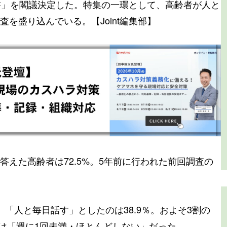
書」を閣議決定した。特集の一環として、高齢者が人と
を盛り込んでいる。【Joint編集部】
えた高齢者は72.5%。5年前に行われた前回調査の
「人と毎日話す」としたのは38.9％。およそ3割の
.7%は「週に1回未満・ほとんどしない」だった。