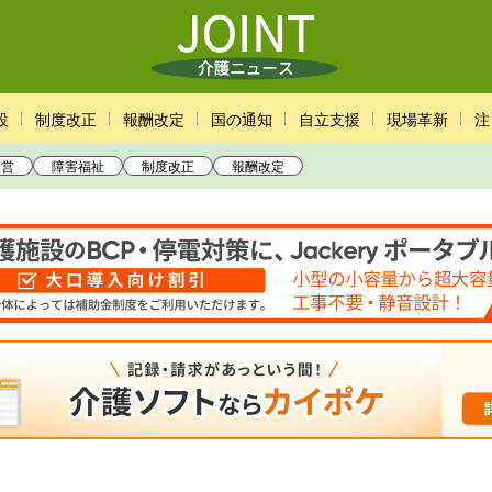
設
制度改正
報酬改定
国の通知
自立支援
現場革新
注
経営
障害福祉
制度改正
報酬改定