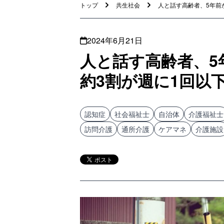
トップ
共生社会
人と話す高齢者、5年前か
2024年6月21日
人と話す高齢者、5
約3割が週に1回以
認知症
社会福祉士
自治体
介護福祉士
訪問介護
通所介護
ケアマネ
介護施設