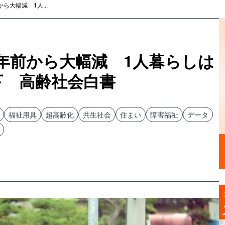
ら大幅減 1人...
年前から大幅減 1人暮らしは
下 高齢社会白書
福祉用具
超高齢化
共生社会
住まい
障害福祉
データ