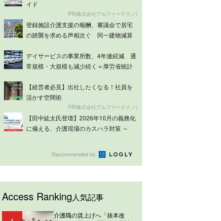
イド
PR(株式会社アルファーテクノ)
登録施設介護支援の報酬、審議会で居宅
の踏襲を求める声相次ぐ 同一建物減算
は意見分...
デイサービスの事業所数、4年連続減 通
常規模・大規模も減少続く＝厚労省統計
【経営者必見】出社したくなる！社員を
活かす空間術
PR(株式会社アルファーテクノ)
【田中紘太氏登壇】2026年10月の義務化
に備える、介護現場のカスハラ対策 ～
ケ...
Recommended by
Access Ranking
人気記事
介護職の賃上げへ「抜本改
1