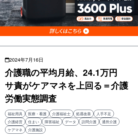
2024年7月16日
介護職の平均月給、24.1万円
サ責がケアマネを上回る＝介護
労働実態調査
福祉用具
医療・看護
介護福祉士
処遇改善
人手不足
介護経営
住まい
障害福祉
データ
訪問介護
通所介護
ケアマネ
介護施設