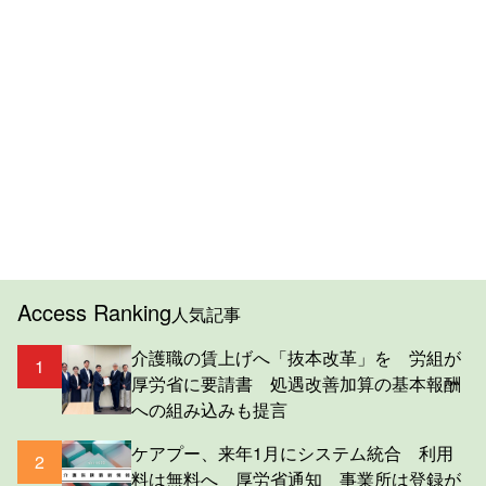
Access Ranking
人気記事
介護職の賃上げへ「抜本改革」を 労組が
1
厚労省に要請書 処遇改善加算の基本報酬
への組み込みも提言
ケアプー、来年1月にシステム統合 利用
2
料は無料へ 厚労省通知 事業所は登録が