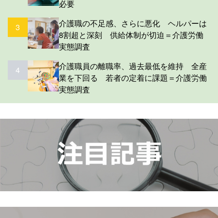
必要
介護職の不足感、さらに悪化 ヘルパーは
3
8割超と深刻 供給体制が切迫＝介護労働
実態調査
介護職員の離職率、過去最低を維持 全産
4
業を下回る 若者の定着に課題＝介護労働
実態調査