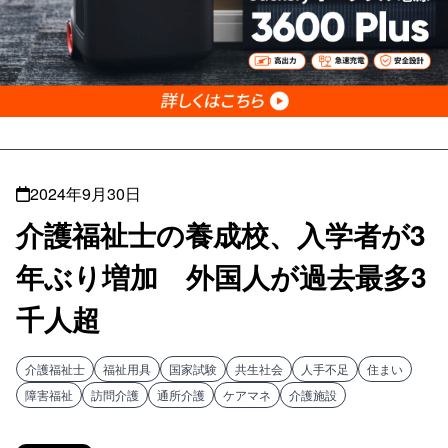
2024年9月30日
介護福祉士の養成校、入学者が3
年ぶり増加 外国人が過去最多3
千人超
介護福祉士
福祉用具
国家試験
共生社会
人手不足
住まい
障害福祉
訪問介護
通所介護
ケアマネ
介護施設