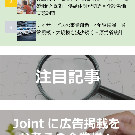
3
8割超と深刻 供給体制が切迫＝介護労働
実態調査
デイサービスの事業所数、4年連続減 通
4
常規模・大規模も減少続く＝厚労省統計