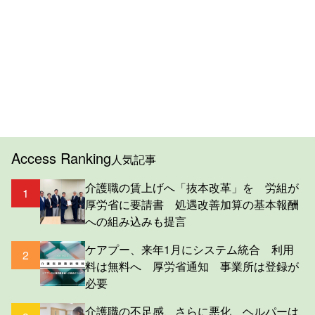
Access Ranking
人気記事
介護職の賃上げへ「抜本改革」を 労組が
1
厚労省に要請書 処遇改善加算の基本報酬
への組み込みも提言
ケアプー、来年1月にシステム統合 利用
2
料は無料へ 厚労省通知 事業所は登録が
必要
介護職の不足感、さらに悪化 ヘルパーは