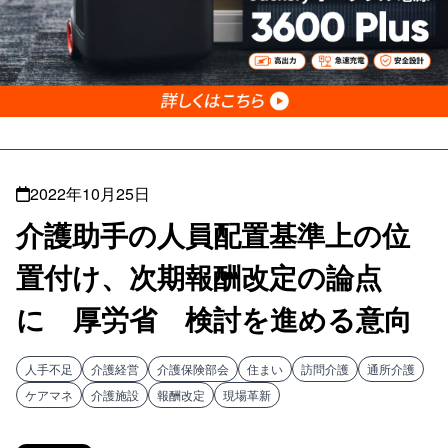
2022年10月25日
介護助手の人員配置基準上の位
置付け、次期報酬改定の論点
に 厚労省 検討を進める意向
人手不足
介護経営
介護保険部会
住まい
訪問介護
通所介護
ケアマネ
介護施設
報酬改定
現場革新