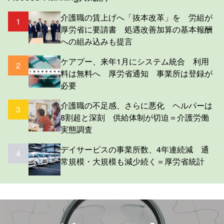
介護職の賃上げへ「抜本改革」を 労組が
1
厚労省に要請書 処遇改善加算の基本報酬
への組み込みも提言
ケアプー、来年1月にシステム統合 利用
2
料は無料へ 厚労省通知 事業所は登録が
必要
介護職の不足感、さらに悪化 ヘルパーは
3
8割超と深刻 供給体制が切迫＝介護労働
実態調査
デイサービスの事業所数、4年連続減 通
4
常規模・大規模も減少続く＝厚労省統計