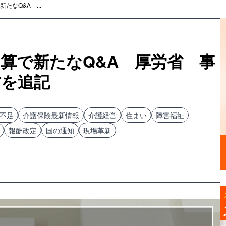
たなQ&A ...
算で新たなQ&A 厚労省 事
方を追記
不足
介護保険最新情報
介護経営
住まい
障害福祉
報酬改定
国の通知
現場革新