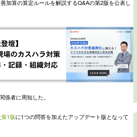
改善加算の算定ルールを解説するQ&Aの第2版を公表し
関係者に周知した。
た
第1版
に1つの問答を加えたアップデート版となって