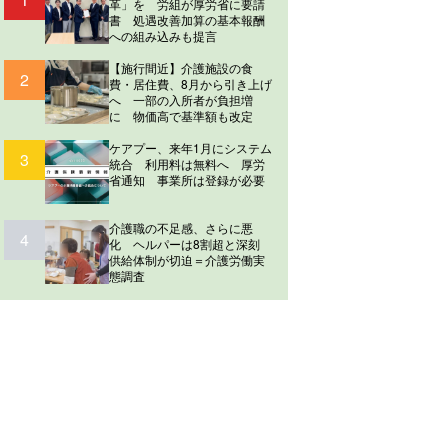
革」を 労組が厚労省に要請
書 処遇改善加算の基本報酬
への組み込みも提言
【施行間近】介護施設の食
2
費・居住費、8月から引き上げ
へ 一部の入所者が負担増
に 物価高で基準額も改定
ケアプー、来年1月にシステム
3
統合 利用料は無料へ 厚労
省通知 事業所は登録が必要
介護職の不足感、さらに悪
4
化 ヘルパーは8割超と深刻
供給体制が切迫＝介護労働実
態調査