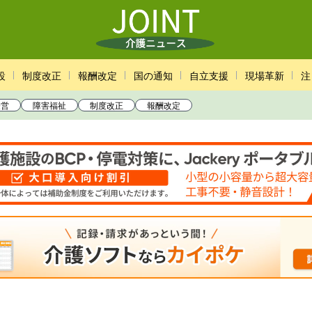
設
制度改正
報酬改定
国の通知
自立支援
現場革新
注
経営
障害福祉
制度改正
報酬改定