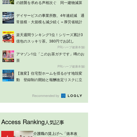
の踏襲を求める声相次ぐ 同一建物減算
は意見分...
デイサービスの事業所数、4年連続減 通
常規模・大規模も減少続く＝厚労省統計
楽天週間ランキング1位！シリーズ累計3
億包のスッキリ茶。380円でお試し
PR(ハーブ健康本舗)
アマゾン1位「このお茶ガチです」噂のお
茶
PR(ハーブ健康本舗)
【激変】住宅型ホームを揺るがす地殻変
動 登録制の開始と報酬改定リスクに立
ち向かう...
Recommended by
Access Ranking
人気記事
介護職の賃上げへ「抜本改
1