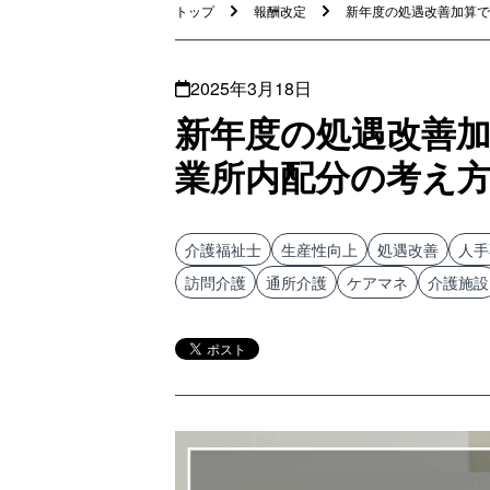
トップ
報酬改定
新年度の処遇改善加算で新
2025年3月18日
新年度の処遇改善加
業所内配分の考え
介護福祉士
生産性向上
処遇改善
人手
訪問介護
通所介護
ケアマネ
介護施設