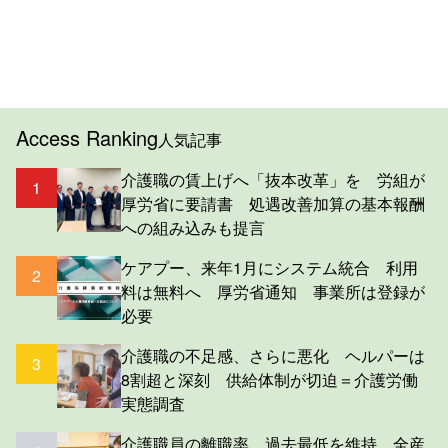
Access Ranking
人気記事
介護職の賃上げへ「抜本改革」を 労組が
1
厚労省に要請書 処遇改善加算の基本報酬
への組み込みも提言
ケアプー、来年1月にシステム統合 利用
2
料は無料へ 厚労省通知 事業所は登録が
必要
介護職の不足感、さらに悪化 ヘルパーは
3
8割超と深刻 供給体制が切迫＝介護労働
実態調査
介護職員の離職率、過去最低を維持 全産