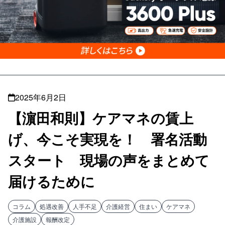
2025年6月2日
【濵田和則】ケアマネの賃上
げ、今こそ実現を！ 署名活動
スタート 現場の声をまとめて
届けるために
コラム
処遇改善
人手不足
介護経営
住まい
ケアマネ
介護施設
報酬改定