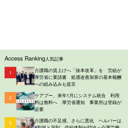
Access Ranking
人気記事
介護職の賃上げへ「抜本改革」を 労組が
1
厚労省に要請書 処遇改善加算の基本報酬
への組み込みも提言
ケアプー、来年1月にシステム統合 利用
2
料は無料へ 厚労省通知 事業所は登録が
必要
介護職の不足感、さらに悪化 ヘルパーは
3
8割超と深刻 供給体制が切迫＝介護労働