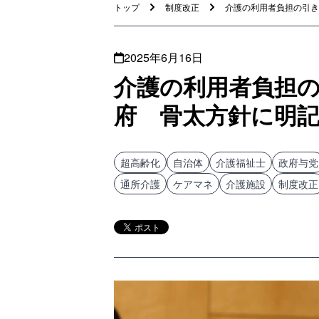
トップ
制度改正
介護の利用者負担の引き上
2025年6月16日
介護の利用者負担
府 骨太方針に明
超高齢化
自治体
介護福祉士
政府与党
通所介護
ケアマネ
介護施設
制度改正