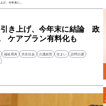
げ、今年末に...
の引き上げ、今年末に結論 政
記 ケアプラン有料化も
福祉用具
共生社会
介護経営
住まい
訪問介護