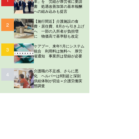
革」を 労組が厚労省に要請
書 処遇改善加算の基本報酬
への組み込みも提言
【施行間近】介護施設の食
2
費・居住費、8月から引き上げ
へ 一部の入所者が負担増
に 物価高で基準額も改定
ケアプー、来年1月にシステム
3
統合 利用料は無料へ 厚労
省通知 事業所は登録が必要
介護職の不足感、さらに悪
4
化 ヘルパーは8割超と深刻
供給体制が切迫＝介護労働実
態調査