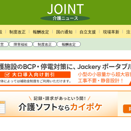
設
制度改正
報酬改定
国の通知
自立支援
現場革新
注
経営
障害福祉
制度改正
報酬改定