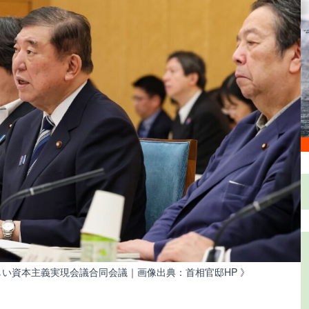
しい資本主義実現会議合同会議｜画像出典：首相官邸HP 》