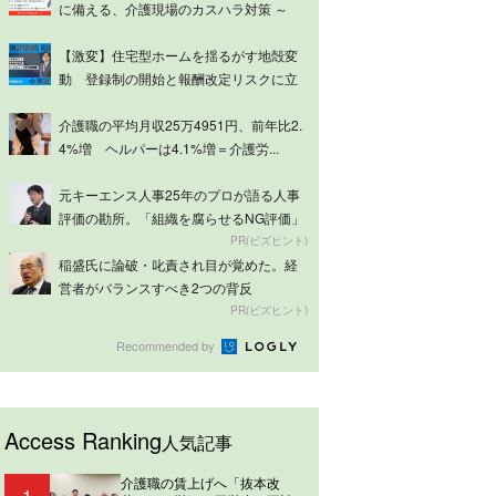
に備える、介護現場のカスハラ対策 ～
ケ...
【激変】住宅型ホームを揺るがす地殻変
動 登録制の開始と報酬改定リスクに立
ち向かう...
介護職の平均月収25万4951円、前年比2.
4%増 ヘルパーは4.1%増＝介護労...
元キーエンス人事25年のプロが語る人事
評価の勘所。「組織を腐らせるNG評価」
とは...
PR(ビズヒント)
稲盛氏に論破・叱責され目が覚めた。経
営者がバランスすべき2つの背反
PR(ビズヒント)
Recommended by
Access Ranking
人気記事
介護職の賃上げへ「抜本改
1